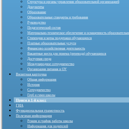
Структура и органы управления образовательной организацией
Документы
Образование
Образовательные стандарты и требования
Руководство
Педагогический состав
Материально-техническое обеспечение и оснащенность образовательно
Стипендии и меры поддержки обучающихся
Платные образовательные услуги
Финансово-хозяйственная деятельность
Вакантные места для приема (перевода) обучающихся
Доступная среда
Международное сотрудничество
Организация питания в ОУ
Визитная карточка
Общая информация
История
Сотрудничество
Герб и гимн школы
Прием в 1-й класс
ГИА
Функциональная грамотность
Полезная информация
Режим и график работы школы
Информация для родителей